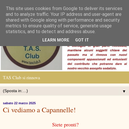
This site uses cookies from Google to deliver its services
and to analyze traffic. Your IP address and user-agent are
shared with Google along with performance and security
metrics to ensure quality of service, generate usage
statistics, and to detect and address abuse.
LEARN MORE
GOT IT
TAS Club si rinnova
▼
sabato 22 marzo 2025
Ci vediamo a Capannelle!
Siete pronti?