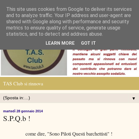
This site uses cookies from Google to deliver its services
and to analyze traffic. Your IP address and user-agent are
shared with Google along with performance and security
metrics to ensure quality of service, generate usage
statistics, and to detect and address abuse.
LEARN MORE
GOT IT
TAS Club si rinnova
▼
martedì 28 gennaio 2014
S.P.Q.b !
come dire, "Sono Piloti Questi barchettisti" !