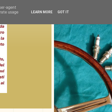
user-agent
erate usage
LEARN MORE
GOT IT