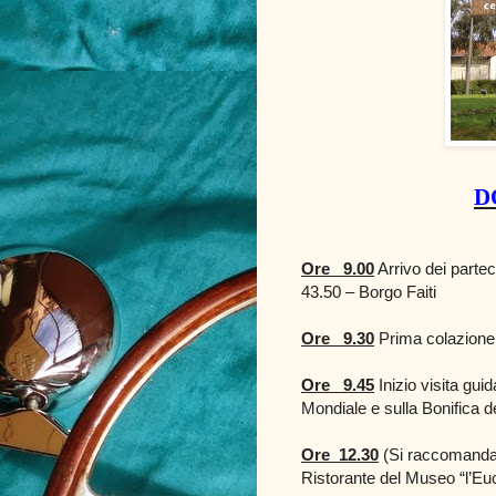
D
Ore 9.00
Arrivo dei parte
43.50 – Borgo Faiti
Ore
9.30
Prima colazione
Ore
9.45
Inizio visita gui
Mondiale e sulla Bonifica d
Ore
12.30
(Si raccomanda 
Ristorante del Museo “l’Euc