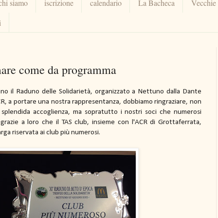
chi siamo
iscrizione
calendario
La Bacheca
Vecchie
i
l mare come da programma
no il Raduno delle Solidarietà, organizzato a Nettuno dalla Dante
'ACR, a portare una nostra rappresentanza, dobbiamo ringraziare, non
la splendida accoglienza, ma sopratutto i nostri soci che numerosi
' grazie a loro che il TAS club, insieme con l'ACR di Grottaferrata,
ga riservata ai club più numerosi.