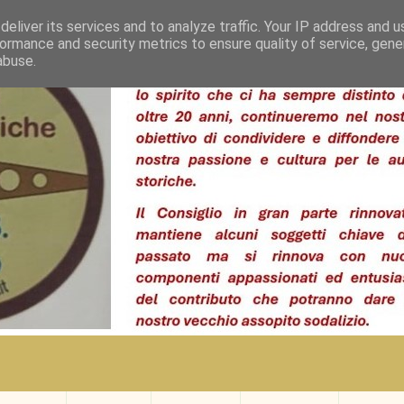
eliver its services and to analyze traffic. Your IP address and 
ormance and security metrics to ensure quality of service, gen
abuse.