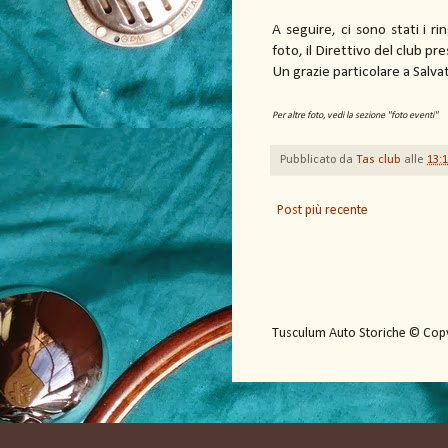
A seguire, ci sono stati i r
foto, il Direttivo del club p
Un grazie particolare a Salva
Per altre foto, vedi la sezione "foto eventi"
Pubblicato da
Tas club
alle
13:
Post più recente
Tusculum Auto Storiche © Copyr