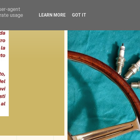
user-agent
erate usage
LEARN MORE
GOT IT