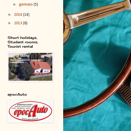
►
gennaio
(5)
►
2014
(14)
►
2013
(6)
Short holidays,
Student rooms,
Tourist rental
epocAuto